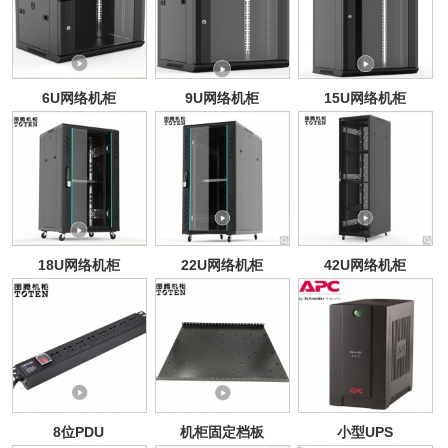
6U网络机柜
9U网络机柜
15U网络机柜
18U网络机柜
22U网络机柜
42U网络机柜
8位PDU
机柜固定档板
小型UPS