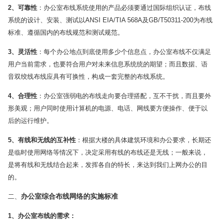
2
、可靠性
：办公室布线系统使用的产品必须要通过国际组织认证，布线
系统的设计、安装、测试以ANSI EIA/TIA 568A及GB/T50311-200为布线
标准、遵循国内的布线规范和测试规范。
3
、灵活性
：每个办公地点到底使用多少个信息点，办公室布线不仅满足
用户当前需求，也要符合用户对未来信息系统统的期望；而且数据、语
音双绞线布线应具有可换性，构成一套完整的布线系统。
4
、合理性
：办公室强弱电的布线走向要合理搭配，互不干扰，而且要外
形美观；用户同时使用计算机的电源、电话、网线要方便操作、便于以
后的运行维护。
5
、有线和无线的互补性
：根据大楼的具体建筑环境和办公要求，长期还
是临时使用网络等情况下，决定采用有线的布线还是无线；一般来说，
是将有线和无线结合起来，发挥各自的特长，来达到我们上网办公的目
的。
办公室综合布线网络的实施标准
二、
1
、办公室布线的需求：