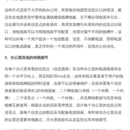
这种方式适应于大开间的办公间，有密集的地面型信息出口的情况，建
议先在地面垫层中预埋金属线槽或线槽地板。主干槽从弱电竖井引出，
沿走廊引向设有信息点的各房间，再用支架槽引向房间内的信息点出线
口，强电线路可以与弱电线路平等配置，但需分隔于不同的线槽中，这
样可以向每一个用户提供一个包括数据、话音、不间断电源、照明电源
出口的集成面板，真正作到在一个清洁的环境中，实现办公自动化。
4
、办公室其他的布线细节
在每个办公室布置的信息点（信息插座）应当和办公室的电源插座布在
同一个水平方向上，而且间距30cm左右；这样布线主要是便于用户的电
源和双绞线网线的同时连接，也便于以后维修维护；目前布置每个信息
插座最好能采用4口的布线面板，二个网络接口布线（一个外网、一个内
网），二个语音点（一个内线、一个外线），并且网络数据与语音布线
能够互换使用；根据企业的实际需求情况，设计每个办公室的信息点和
语音点，接每个信息点的附近应当配备电源插座。有时候在办公室合适
的位置还需要布视频点，灭火系统探头以及监控点等布线细节。