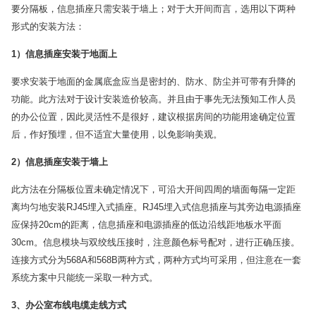
要分隔板，信息插座只需安装于墙上；对于大开间而言，选用以下两种
形式的安装方法：
1
）信息插座安装于地面上
要求安装于地面的金属底盒应当是密封的、防水、防尘并可带有升降的
功能。此方法对于设计安装造价较高。并且由于事先无法预知工作人员
的办公位置，因此灵活性不是很好，建议根据房间的功能用途确定位置
后，作好预埋，但不适宜大量使用，以免影响美观。
2
）信息插座安装于墙上
此方法在分隔板位置未确定情况下，可沿大开间四周的墙面每隔一定距
离均匀地安装RJ45埋入式插座。RJ45埋入式信息插座与其旁边电源插座
应保持20cm的距离，信息插座和电源插座的低边沿线距地板水平面
30cm。信息模块与双绞线压接时，注意颜色标号配对，进行正确压接。
连接方式分为568A和568B两种方式，两种方式均可采用，但注意在一套
系统方案中只能统一采取一种方式。
3
、办公室布线电缆走线方式