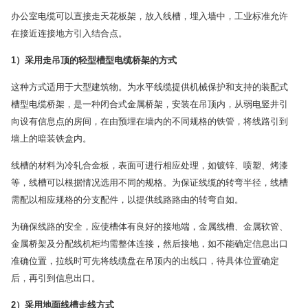
办公室电缆可以直接走天花板架，放入线槽，埋入墙中，工业标准允许
在接近连接地方引入结合点。
1
）采用走吊顶的轻型槽型电缆桥架的方式
这种方式适用于大型建筑物。为水平线缆提供机械保护和支持的装配式
槽型电缆桥架，是一种闭合式金属桥架，安装在吊顶内，从弱电竖井引
向设有信息点的房间，在由预埋在墙内的不同规格的铁管，将线路引到
墙上的暗装铁盒内。
线槽的材料为冷轧合金板，表面可进行相应处理，如镀锌、喷塑、烤漆
等，线槽可以根据情况选用不同的规格。为保证线缆的转弯半径，线槽
需配以相应规格的分支配件，以提供线路路由的转弯自如。
为确保线路的安全，应使槽体有良好的接地端，金属线槽、金属软管、
金属桥架及分配线机柜均需整体连接，然后接地，如不能确定信息出口
准确位置，拉线时可先将线缆盘在吊顶内的出线口，待具体位置确定
后，再引到信息出口。
2
）采用地面线槽走线方式